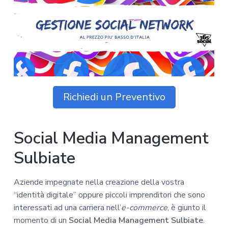
z
o
i
n
i
p
n
o
o
r
a
n
i
e
n
p
c
r
i
i
p
Richiedi un Preventivo
m
a
a
l
r
e
Social Media Management
i
a
Sulbiate
Aziende impegnate nella creazione della vostra
“identità digitale” oppure piccoli imprenditori che sono
interessati ad una carriera nell’
e-commerce
, è giunto il
momento di un
Social Media Management Sulbiate
.