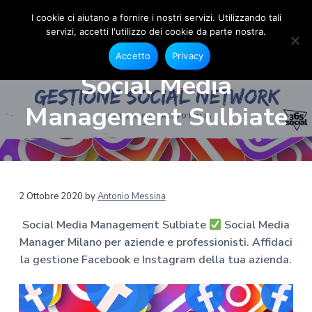
I cookie ci aiutano a fornire i nostri servizi. Utilizzando tali
servizi, accetti l'utilizzo dei cookie da parte nostra.
S
G
P
P
P
e
o
Accetto
Privacy
s
a
a
a
c
t
Social Media
i
i
s
s
s
o
a
s
s
s
n
Management Sulbiate
l
e
M
a
a
a
F
e
a
a
a
a
c
d
e
l
l
l
i
b
a
o
l
c
p
o
M
a
o
i
k
a
2 Ottobre 2020
by
Antonio Messina
e
n
n
è
n
I
a
n
Social Media Management Sulbiate
Social Media
a
t
d
s
g
t
Manager Milano per aziende e professionisti. Affidaci
v
e
i
e
a
r
g
la gestione Facebook e Instagram della tua azienda.
i
n
p
r
M
g
u
a
a
i
m
a
t
g
l
a