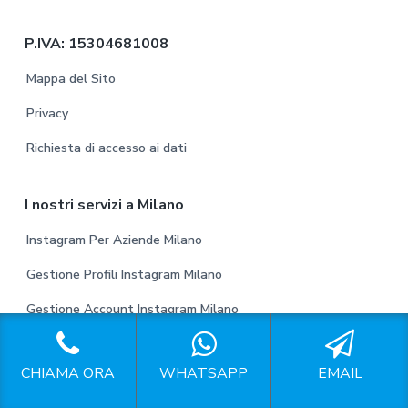
t
P.IVA: 15304681008
e
Mappa del Sito
r
Privacy
Richiesta di accesso ai dati
I nostri servizi a Milano
Instagram Per Aziende Milano
Gestione Profili Instagram Milano
Gestione Account Instagram Milano
Gestione Pagine Instagram Milano
CHIAMA ORA
WHATSAPP
EMAIL
Gestione Instagram Milano