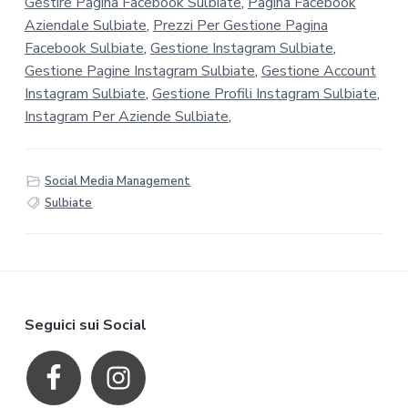
Gestire Pagina Facebook Sulbiate
,
Pagina Facebook
Aziendale Sulbiate
,
Prezzi Per Gestione Pagina
Facebook Sulbiate
,
Gestione Instagram Sulbiate
,
Gestione Pagine Instagram Sulbiate
,
Gestione Account
Instagram Sulbiate
,
Gestione Profili Instagram Sulbiate
,
Instagram Per Aziende Sulbiate
,
Social Media Management
Sulbiate
F
Seguici sui Social
o
o