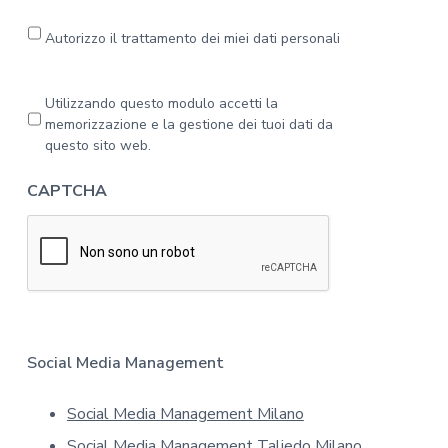
l
e
Autorizzo il trattamento dei miei dati personali
g
g
a
P
Utilizzando questo modulo accetti la
l
r
memorizzazione e la gestione dei tuoi dati da
'
i
questo sito web.
i
v
n
a
CAPTCHA
f
c
o
y
r
*
m
a
t
i
v
a
Social Media Management
s
u
Social Media Management Milano
l
l
Social Media Management Taliedo Milano