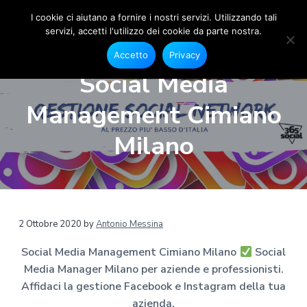
I cookie ci aiutano a fornire i nostri servizi. Utilizzando tali
servizi, accetti l'utilizzo dei cookie da parte nostra.
S
G
P
P
P
e
o
Accetto
Privacy
s
a
a
a
c
t
Social Media
i
i
s
s
s
o
a
s
s
s
n
Management Cimiano
l
e
M
a
a
a
F
e
a
a
a
a
Milano
c
d
e
l
l
l
i
b
a
o
l
c
p
o
M
a
o
i
k
a
e
n
n
è
n
I
a
n
a
t
d
2 Ottobre 2020
by
Antonio Messina
s
g
t
v
e
i
e
a
Social Media Management Cimiano Milano
Social
r
g
i
n
p
r
M
Media Manager Milano per aziende e professionisti.
g
u
a
a
i
m
Affidaci la gestione Facebook e Instagram della tua
a
t
g
l
a
azienda.