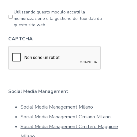
g
a
P
Utilizzando questo modulo accetti la
l
r
memorizzazione e la gestione dei tuoi dati da
'
i
questo sito web.
i
v
n
a
CAPTCHA
f
c
o
y
r
*
m
a
t
i
v
a
Social Media Management
s
u
Social Media Management Milano
l
l
Social Media Management Cimiano Milano
a
p
Social Media Management Cimitero Maggiore
r
Milano