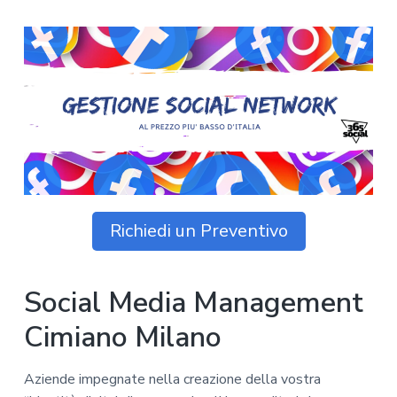
z
o
i
n
i
p
n
o
o
r
a
n
i
e
n
p
c
r
i
i
p
m
a
a
l
r
e
Richiedi un Preventivo
i
a
Social Media Management
Cimiano Milano
Aziende impegnate nella creazione della vostra