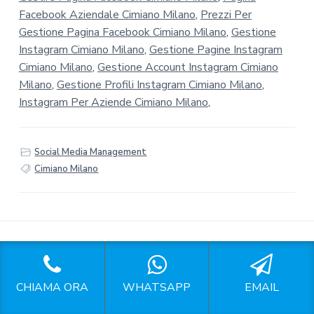
Facebook Aziendale Cimiano Milano
,
Prezzi Per
Gestione Pagina Facebook Cimiano Milano
,
Gestione
Instagram Cimiano Milano
,
Gestione Pagine Instagram
Cimiano Milano
,
Gestione Account Instagram Cimiano
Milano
,
Gestione Profili Instagram Cimiano Milano
,
Instagram Per Aziende Cimiano Milano
,
Social Media Management
Cimiano Milano
F
Seguici sui Social
CHIAMA ORA
WHATSAPP
EMAIL
o