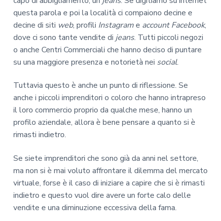
capo di abbigliamento, un
jeans
. Se digitiamo su internet
questa parola e poi la località ci compaiono decine e
decine di siti
web
, profili
Instagram
e
account Facebook
,
dove ci sono tante vendite di
jeans
. Tutti piccoli negozi
o anche Centri Commerciali che hanno deciso di puntare
su una maggiore presenza e notorietà nei
social
.
Tuttavia questo è anche un punto di riflessione. Se
anche i piccoli imprenditori o coloro che hanno intrapreso
il loro commercio proprio da qualche mese, hanno un
profilo aziendale, allora è bene pensare a quanto si è
rimasti indietro.
Se siete imprenditori che sono già da anni nel settore,
ma non si è mai voluto affrontare il dilemma del mercato
virtuale, forse è il caso di iniziare a capire che si è rimasti
indietro e questo vuol dire avere un forte calo delle
vendite e una diminuzione eccessiva della fama.