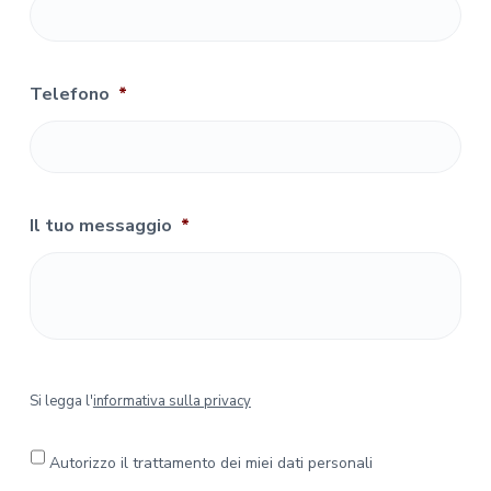
Telefono
*
Il tuo messaggio
*
S
Si legga l'
informativa sulla privacy
i
l
e
Autorizzo il trattamento dei miei dati personali
g