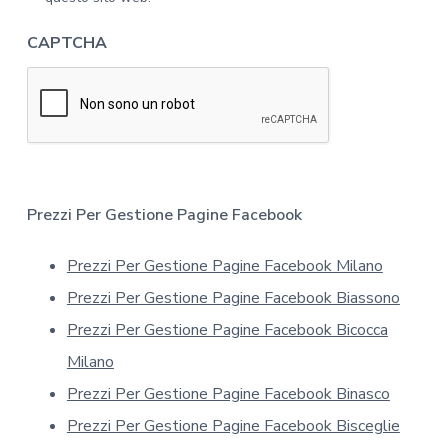
i
v
n
a
CAPTCHA
f
c
o
y
r
*
m
a
t
i
v
a
Prezzi Per Gestione Pagine Facebook
s
u
Prezzi Per Gestione Pagine Facebook Milano
l
l
Prezzi Per Gestione Pagine Facebook Biassono
a
p
Prezzi Per Gestione Pagine Facebook Bicocca
r
Milano
i
v
Prezzi Per Gestione Pagine Facebook Binasco
a
Prezzi Per Gestione Pagine Facebook Bisceglie
c