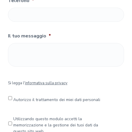
Telefono
*
Il tuo messaggio
*
S
Si legga l'
informativa sulla privacy
i
l
e
Autorizzo il trattamento dei miei dati personali
g
g
a
P
Utilizzando questo modulo accetti la
l
r
memorizzazione e la gestione dei tuoi dati da
'
i
questo sito web.