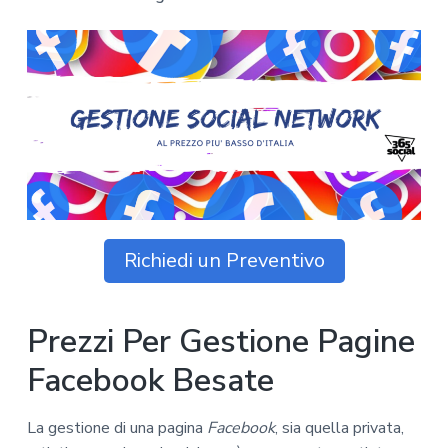
z
o
i
n
i
p
n
o
o
r
a
n
i
e
n
p
c
r
i
i
p
m
a
a
l
r
e
Richiedi un Preventivo
i
a
Prezzi Per Gestione Pagine
Facebook Besate
La gestione di una pagina
Facebook
, sia quella privata,