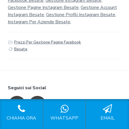
Facebook Besate
,
Gestione Instagram Besate
,
Gestione Pagine Instagram Besate
,
Gestione Account
Instagram Besate
,
Gestione Profili Instagram Besate
,
Instagram Per Aziende Besate
,
Prezzi Per Gestione Pagine Facebook
Besate
F
Seguici sui Social
o
o
CHIAMA ORA
WHATSAPP
EMAIL
t
P.IVA: 15304681008