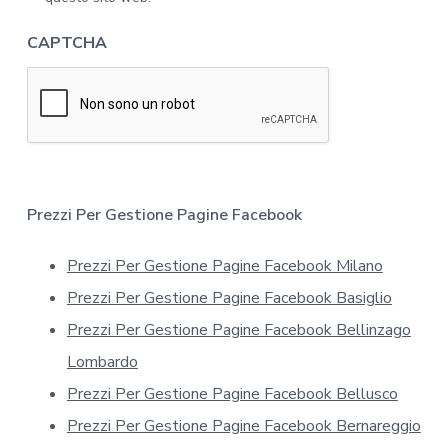
i
v
n
a
CAPTCHA
f
c
o
y
r
*
m
a
t
i
v
a
Prezzi Per Gestione Pagine Facebook
s
u
Prezzi Per Gestione Pagine Facebook Milano
l
l
Prezzi Per Gestione Pagine Facebook Basiglio
a
p
Prezzi Per Gestione Pagine Facebook Bellinzago
r
Lombardo
i
v
Prezzi Per Gestione Pagine Facebook Bellusco
a
Prezzi Per Gestione Pagine Facebook Bernareggio
c