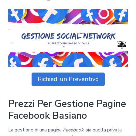
z
o
i
n
i
p
n
o
o
r
a
n
i
e
n
p
c
r
i
i
p
m
a
a
l
r
e
Richiedi un Preventivo
i
a
Prezzi Per Gestione Pagine
Facebook Basiano
La gestione di una pagina
Facebook
, sia quella privata,