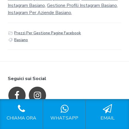
Instagram Basiano
,
Gestione Profili Instagram Basiano
,
Instagram Per Aziende Basiano
,
Prezzi Per Gestione Pagine Facebook
Basiano
F
Seguici sui Social
o
o
t
CHIAMA ORA
WHATSAPP
EMAIL
P.IVA: 15304681008
e