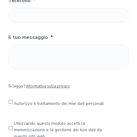
Telefono
*
Il tuo messaggio
*
S
Si legga l'
informativa sulla privacy
i
l
e
Autorizzo il trattamento dei miei dati personali
g
g
a
P
Utilizzando questo modulo accetti la
l
r
memorizzazione e la gestione dei tuoi dati da
'
i
questo sito web.