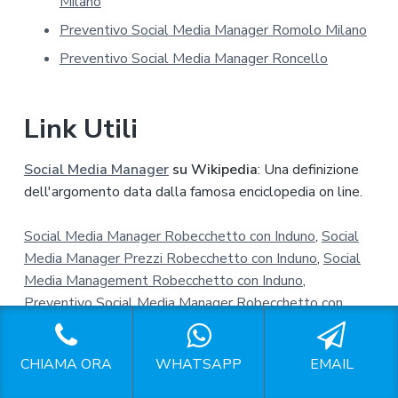
Milano
c
y
Preventivo Social Media Manager Romolo Milano
*
Preventivo Social Media Manager Roncello
Link Utili
Social Media Manager
su Wikipedia
: Una definizione
dell'argomento data dalla famosa enciclopedia on line.
Social Media Manager Robecchetto con Induno
,
Social
Media Manager Prezzi Robecchetto con Induno
,
Social
Media Management Robecchetto con Induno
,
Preventivo Social Media Manager Robecchetto con
Induno
,
Esperto Gestione Profili Social Robecchetto con
Induno
,
Gestione Pagina Facebook Robecchetto con
CHIAMA ORA
WHATSAPP
EMAIL
Induno
,
Gestione Pagine Facebook Robecchetto con
Induno
,
Gestire Pagina Facebook Robecchetto con