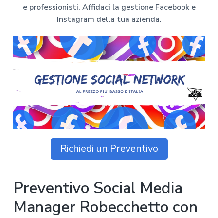
z
o
i
n
e professionisti. Affidaci la gestione Facebook e
i
p
n
o
Instagram della tua azienda.
o
r
a
n
i
e
n
p
c
r
i
i
p
m
a
a
l
r
e
i
a
Richiedi un Preventivo
Preventivo Social Media
Manager Robecchetto con