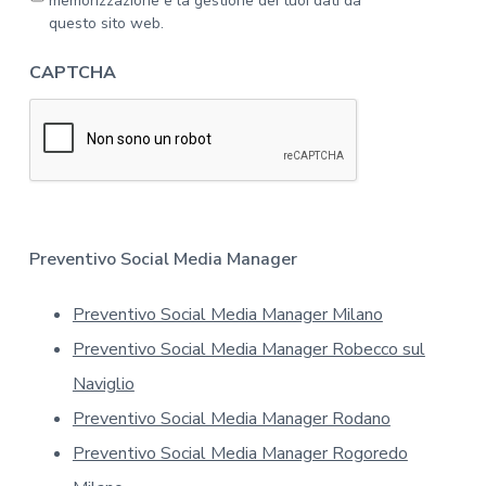
memorizzazione e la gestione dei tuoi dati da
'
i
questo sito web.
i
v
n
a
CAPTCHA
f
c
o
y
r
*
m
a
t
i
v
a
Preventivo Social Media Manager
s
u
Preventivo Social Media Manager Milano
l
l
Preventivo Social Media Manager Robecco sul
a
p
Naviglio
r
Preventivo Social Media Manager Rodano
i
v
Preventivo Social Media Manager Rogoredo
a