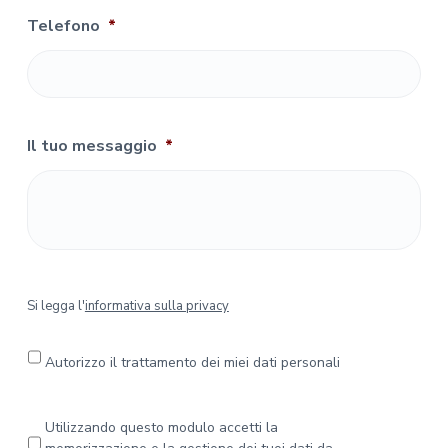
Telefono
*
Il tuo messaggio
*
S
Si legga l'
informativa sulla privacy
i
l
e
Autorizzo il trattamento dei miei dati personali
g
g
a
P
Utilizzando questo modulo accetti la
l
r