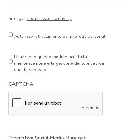
S
Si legga l'
informativa sulla privacy
i
l
e
Autorizzo il trattamento dei miei dati personali
g
g
a
P
Utilizzando questo modulo accetti la
l
r
memorizzazione e la gestione dei tuoi dati da
'
i
questo sito web.
i
v
n
a
CAPTCHA
f
c
o
y
r
*
m
a
t
i
v
a
Preventivo Social Media Manager