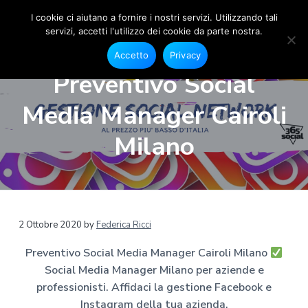
I cookie ci aiutano a fornire i nostri servizi. Utilizzando tali
servizi, accetti l'utilizzo dei cookie da parte nostra.
S
G
P
P
P
e
o
Accetto
Privacy
s
a
a
a
c
t
Preventivo Social
i
i
s
s
s
o
a
s
s
s
n
Media Manager Cairoli
l
e
M
a
a
a
F
e
a
a
a
a
Milano
c
d
e
l
l
l
i
b
a
o
l
c
p
o
M
a
o
i
k
a
e
n
n
è
n
I
a
n
a
t
d
2 Ottobre 2020
by
Federica Ricci
s
g
t
v
e
i
e
a
Preventivo Social Media Manager Cairoli Milano
r
g
i
n
p
r
M
Social Media Manager Milano per aziende e
g
u
a
a
i
m
professionisti. Affidaci la gestione Facebook e
a
t
g
l
a
Instagram della tua azienda.