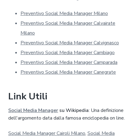
s
u
Preventivo Social Media Manager Milano
l
l
Preventivo Social Media Manager Calvairate
a
p
Milano
r
Preventivo Social Media Manager Calvignasco
i
v
Preventivo Social Media Manager Cambiago
a
Preventivo Social Media Manager Camparada
c
y
Preventivo Social Media Manager Canegrate
*
Link Utili
Social Media Manager
su Wikipedia
: Una definizione
dell'argomento data dalla famosa enciclopedia on line.
Social Media Manager Cairoli Milano
,
Social Media