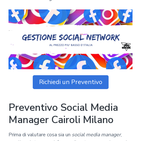
z
o
i
n
i
p
n
o
o
r
a
n
i
e
n
p
c
r
i
i
p
m
a
a
l
r
e
Richiedi un Preventivo
i
a
Preventivo Social Media
Manager Cairoli Milano
Prima di valutare cosa sia un
social media manager
,