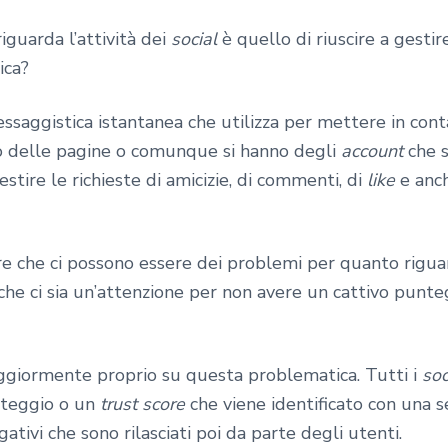
iguarda l’attività dei
social
è quello di riuscire a gestir
ica?
ggistica istantanea che utilizza per mettere in contat
ano delle pagine o comunque si hanno degli
account
che s
tire le richieste di amicizie, di commenti, di
like
e anch
e che ci possono essere dei problemi per quanto riguar
 che ci sia un’attenzione per non avere un cattivo punteg
aggiormente proprio su questa problematica. Tutti i
soc
nteggio o un
trust score
che viene identificato con una s
ivi che sono rilasciati poi da parte degli utenti.