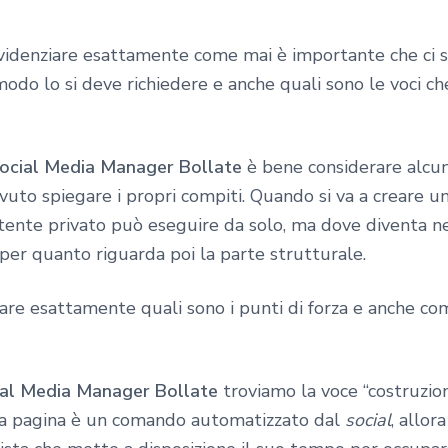
evidenziare esattamente come mai è importante che ci si
 modo lo si deve richiedere e anche quali sono le voci c
Social Media Manager Bollate
è bene considerare alcun
vuto spiegare i propri compiti. Quando si va a creare un
tente privato può eseguire da solo, ma dove diventa 
per quanto riguarda poi la parte strutturale.
re esattamente quali sono i punti di forza e anche com
ial Media Manager Bollate
troviamo la voce “costruzi
e la pagina è un comando automatizzato dal
social
, allor