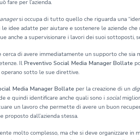
uò fare per l’azienda.
manager
si occupa di tutto quello che riguarda una “iden
hi le idee adatte per aiutare e sostenere le aziende ch
 anche a supervisionare i lavori dei suoi sottoposti, s
e cerca di avere immediatamente un supporto che sia mo
etenze. Il
Preventivo Social Media Manager Bollate
po
e operano sotto le sue direttive.
ocial Media Manager Bollate
per la creazione di un
dig
nde e quindi identificare anche quali sono i
social
miglior
fettuare un lavoro che permette di avere un buon recuper
ne proposto dall’azienda stessa.
mente molto complesso, ma che si deve organizzare in m