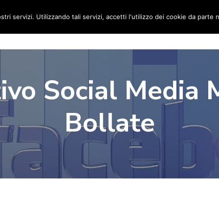
stri servizi. Utilizzando tali servizi, accetti l'utilizzo dei cookie da parte 
Home
Social Media Manager
Portfolio
Ri
ivo Social Media
Bollate