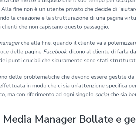
ista che mette a disposizione il suo tempo per occupars
a fine non è un utente privato che decide di “aiutare”
iando la creazione e la strutturazione di una pagina virt
i clienti che non capiscano questo passaggio.
 manager
che alla fine, quando il cliente va a polemizza
voce delle pagine
Facebook
, dicono al cliente di farla da
 punti cruciali che sicuramente sono stati strutturat
 sono delle problematiche che devono essere gestite da p
effettuata in modo che ci sia un’attenzione specifica p
ico, ma con riferimento ad ogni singolo
social
che sia ben
l Media Manager Bollate e ges