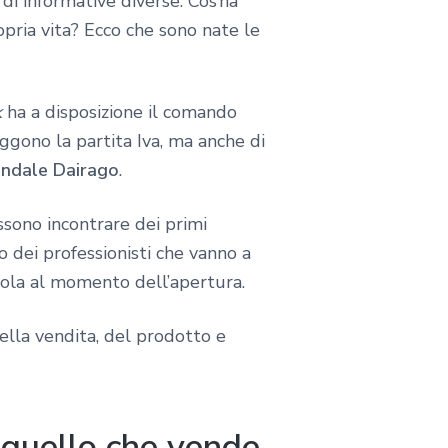
 di informative diverse. Cos’ha
pria vita? Ecco che sono nate le
k
ha a disposizione il comando
eggono la partita Iva, ma anche di
endale Dairago
.
ssono incontrare dei primi
o dei professionisti che vanno a
ola al momento dell’apertura.
della vendita, del prodotto e
 quello che vende