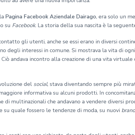
buito ad avere una nuova importanza.
 la
Pagina Facebook Aziendale Dairago
, era solo un me
no su
Facebook
. La storia della sua nascita è la seguent
ntatto gli utenti, anche se essi erano in diversi contin
 degli interessi in comune. Si mostrava la vita di ogni
. Ciò andava incontro alla creazione di una vita virtuale
’evoluzione del
social
, stava diventando sempre più mira
 maggiore informativa su alcuni prodotti. In concomitan
one di multinazionali che andavano a vendere diversi pr
ne su quale fossero le tendenze di moda, su nuovi
bran