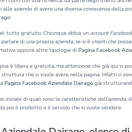
e i conti con una richiesta, da parte degli utenti, anche
alle aziende di avere una diversa conoscenza della pro
rago
.
del tutto gratuito. Chiunque abbia un
account Faceboo
parlare di una propria azienda, se si è utenti che poss
rmativa oppure altre tipologie di
Pagina Facebook Azi
ina è libera e gratuita, ma attenzione che già qui si po
truttura che si vuole avere nella pagina. Infatti ci son
la
Pagina Facebook Aziendale Dairago
già strutturand
o iniziale di quali sono le caratteristiche dell’azienda, 
a poi il prodotto o il servizio che si vuole vendere.
Aziendale Dairago, elenco di