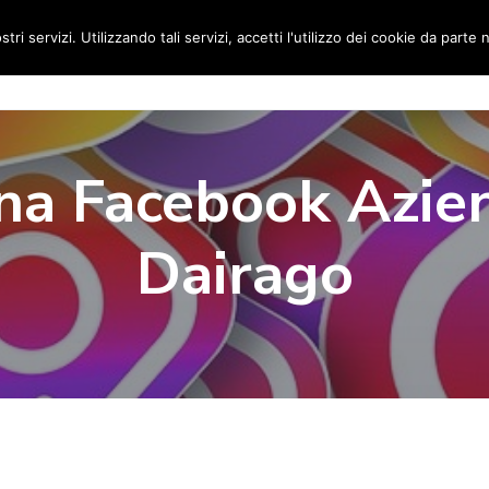
stri servizi. Utilizzando tali servizi, accetti l'utilizzo dei cookie da parte 
Home
Social Media Manager
Portfolio
Ri
na Facebook Azie
Dairago