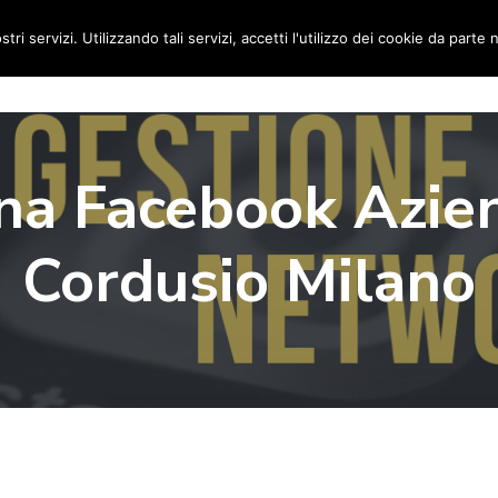
stri servizi. Utilizzando tali servizi, accetti l'utilizzo dei cookie da parte 
Home
Social Media Manager
Portfolio
Ri
na Facebook Azie
Cordusio Milano