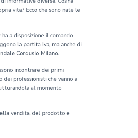
 di informative diverse. Cos’ha
pria vita? Ecco che sono nate le
k
ha a disposizione il comando
eggono la partita Iva, ma anche di
ndale Cordusio Milano
.
ssono incontrare dei primi
o dei professionisti che vanno a
rutturandola al momento
della vendita, del prodotto e