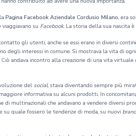
e hanno contribuito ad avere una nuova importanza.
 la
Pagina Facebook Aziendale Cordusio Milano
, era s
e viaggiavano su
Facebook
. La storia della sua nascita 
ntatto gli utenti, anche se essi erano in diversi contin
 degli interessi in comune. Si mostrava la vita di ogni
. Ciò andava incontro alla creazione di una vita virtuale
’evoluzione del
social
, stava diventando sempre più mira
 maggiore informativa su alcuni prodotti. In concomitan
one di multinazionali che andavano a vendere diversi pr
ne su quale fossero le tendenze di moda, su nuovi
bran