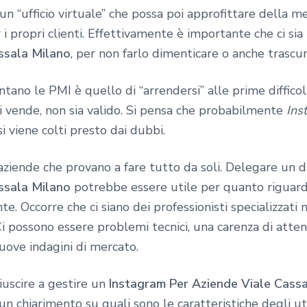
n “ufficio virtuale” che possa poi approfittare della m
 propri clienti. Effettivamente è importante che ci sia
ssala Milano
, per non farlo dimenticare o anche trascur
ontano le PMI è quello di “arrendersi” alle prime diffi
 si vende, non sia valido. Si pensa che probabilmente
Ins
si viene colti presto dai dubbi.
ziende che provano a fare tutto da soli. Delegare un d
ssala Milano
potrebbe essere utile per quanto riguarda
te. Occorre che ci siano dei professionisti specializzati
i possono essere problemi tecnici, una carenza di atte
uove indagini di mercato.
iuscire a gestire un
Instagram Per Aziende Viale Cass
 un chiarimento su quali sono le caratteristiche degli ut