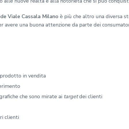
o alle nuove realtà e alla notorietà che si può conquis
nde Viale Cassala Milano
è più che altro una diversa s
r avere una buona attenzione da parte dei consumatori 
 prodotto in vendita
ferimento
 grafiche che sono mirate ai
target
dei clienti
i clienti