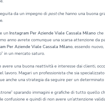
e.
seguita da un impegno di
post
che hanno una buona graf
e.
re un
Instagram Per Aziende Viale Cassala Milano
che 
imo anno avrete comunque una scarsa attenzione da part
ram Per Aziende Viale Cassala Milano
, essendo nuovo,
o” in un mercato saturo.
avere una buona reattività e interesse dai clienti, occo
 lavoro. Magari un professionista che sia specializzato
e anche una strategia da seguire per un determinato pr
strone” sparando immagini e grafiche di tutto quello che
nde confusione e quindi di non avere un’attenzione valida