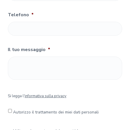
Telefono
*
Il tuo messaggio
*
S
Si legga l'
informativa sulla privacy
i
l
e
Autorizzo il trattamento dei miei dati personali
g
g
a
P