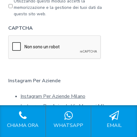
Utilizzando questo modulo accetti la
l
r
memorizzazione e la gestione dei tuoi dati da
'
i
questo sito web.
i
v
n
a
CAPTCHA
f
c
o
y
r
*
m
a
t
i
v
a
Instagram Per Aziende
s
u
Instagram Per Aziende Milano
l
l
Instagram Per Aziende Via Manzoni Milano
a
p
Instagram Per Aziende Via Melchiorre Gioia Milano
r
CHIAMA ORA
WHATSAPP
EMAIL
Instagram Per Aziende Via Novara Milano
i
v
Instagram Per Aziende Via Padova Milano