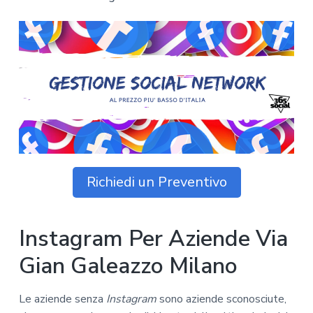
z
o
i
n
i
p
n
o
o
r
a
n
i
e
n
p
c
r
i
i
p
m
a
a
l
r
e
Richiedi un Preventivo
i
a
Instagram Per Aziende Via
Gian Galeazzo Milano
Le aziende senza
Instagram
sono aziende sconosciute,