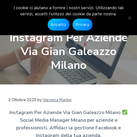
I cookie ci aiutano a fornire i nostri servizi. Utilizzando tali
servizi, accetti l'utilizzo dei cookie da parte nostra.
S
G
P
P
P
e
o
Accetto
Privacy
s
a
a
a
c
t
Instagram Per Aziende
i
i
s
s
s
o
a
s
s
s
n
Via Gian Galeazzo
l
e
M
a
a
a
F
e
a
a
a
a
Milano
c
d
e
l
l
l
i
b
a
o
l
c
p
o
M
a
o
i
k
a
e
n
n
è
n
I
a
n
a
t
d
2 Ottobre 2020
by
Veronica Martini
s
g
t
v
e
i
e
a
Instagram Per Aziende Via Gian Galeazzo Milano
r
g
i
n
p
r
M
Social Media Manager Milano per aziende e
g
u
a
a
i
m
professionisti. Affidaci la gestione Facebook e
a
t
g
l
a
Instagram della tua azienda.