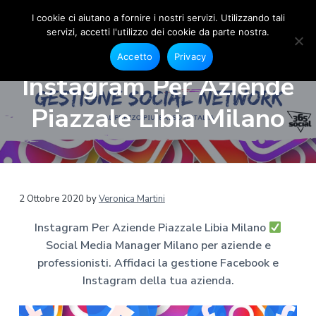
I cookie ci aiutano a fornire i nostri servizi. Utilizzando tali
servizi, accetti l'utilizzo dei cookie da parte nostra.
S
G
P
P
P
e
o
Accetto
Privacy
s
a
a
a
c
t
Instagram Per Aziende
i
i
s
s
s
o
a
s
s
s
n
Piazzale Libia Milano
l
e
M
a
a
a
F
e
a
a
a
a
c
d
e
l
l
l
i
b
a
o
l
c
p
o
M
a
o
i
k
a
2 Ottobre 2020
by
Veronica Martini
e
n
n
è
n
I
a
n
Instagram Per Aziende Piazzale Libia Milano
a
t
d
s
g
t
Social Media Manager Milano per aziende e
v
e
i
e
a
r
g
professionisti. Affidaci la gestione Facebook e
i
n
p
r
M
Instagram della tua azienda.
g
u
a
a
i
m
a
t
g
l
a