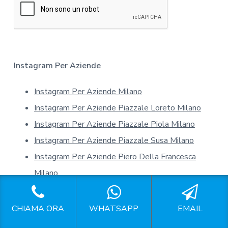
r
*
m
a
t
i
v
a
Instagram Per Aziende
s
u
Instagram Per Aziende Milano
l
l
Instagram Per Aziende Piazzale Loreto Milano
a
p
Instagram Per Aziende Piazzale Piola Milano
r
Instagram Per Aziende Piazzale Susa Milano
i
v
Instagram Per Aziende Piero Della Francesca
a
Milano
c
y
Instagram Per Aziende Pieve Emanuele
*
CHIAMA ORA
WHATSAPP
EMAIL