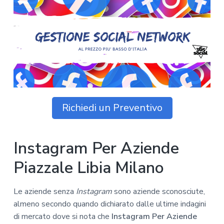
z
o
i
n
i
p
n
o
o
r
a
n
i
e
n
p
c
r
i
i
p
m
a
Richiedi un Preventivo
a
l
r
e
i
Instagram Per Aziende
a
Piazzale Libia Milano
Le aziende senza
Instagram
sono aziende sconosciute,
almeno secondo quando dichiarato dalle ultime indagini
di mercato dove si nota che
Instagram Per Aziende