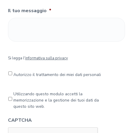
Il tuo messaggio
*
S
Si legga l'
informativa sulla privacy
i
l
e
Autorizzo il trattamento dei miei dati personali
g
g
a
P
Utilizzando questo modulo accetti la
l
r
memorizzazione e la gestione dei tuoi dati da
'
i
questo sito web.
i
v
n
a
CAPTCHA
f
c
o
y