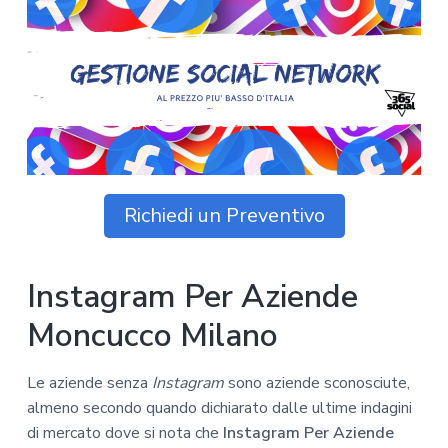
z
o
i
n
i
p
n
o
o
r
a
n
i
e
n
p
c
r
i
i
p
m
a
Richiedi un Preventivo
a
l
r
e
i
Instagram Per Aziende
a
Moncucco Milano
Le aziende senza
Instagram
sono aziende sconosciute,
almeno secondo quando dichiarato dalle ultime indagini
di mercato dove si nota che
Instagram Per Aziende