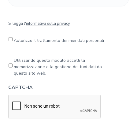
S
Si legga l'
informativa sulla privacy
i
l
e
Autorizzo il trattamento dei miei dati personali
g
g
a
P
Utilizzando questo modulo accetti la
l
r
memorizzazione e la gestione dei tuoi dati da
'
i
questo sito web.
i
v
n
a
CAPTCHA
f
c
o
y
r
*
m
a
t
i
v