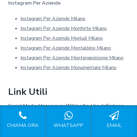
a
Instagram Per Aziende
s
u
Instagram Per Aziende Milano
l
l
Instagram Per Aziende Monforte Milano
a
p
Instagram Per Aziende Monluè Milano
r
Instagram Per Aziende Montalbino Milano
i
v
Instagram Per Aziende Montenapoleone Milano
a
Instagram Per Aziende Monumentale Milano
c
y
*
Link Utili
Social Media Manager
su Wikipedia
: Una definizione
dell'argomento data dalla famosa enciclopedia on line.
CHIAMA ORA
WHATSAPP
EMAIL
Social Media Manager Moncucco Milano
,
Social Media
Manager Prezzi Moncucco Milano
,
Social Media