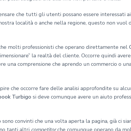
sare che tutti gli utenti possano essere interessati ai 
nostra località o anche nella regione, questo non vuol 
 che molti professionisti che operano direttamente nel
imensionare” la realtà del cliente. Occorre quindi avere
ssere una comprensione che aprendo un commercio o un
e che occorre fare delle analisi approfondite su alcune
book Turbigo
si deve comunque avere un aiuto profess
 sono convinti che una volta aperta la pagina, già ci si
no tanti altri
competitor
che comunque operano da molt