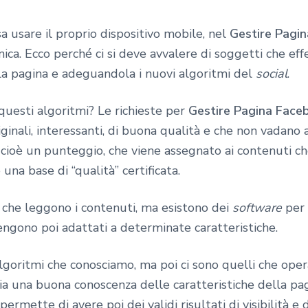
a usare il proprio dispositivo mobile, nel
Gestire Pagi
nica. Ecco perché ci si deve avvalere di soggetti che ef
la pagina e adeguandola i nuovi algoritmi del
social
.
questi algoritmi? Le richieste per
Gestire Pagina Face
ginali, interessanti, di buona qualità e che non vadano 
, cioè un punteggio, che viene assegnato ai contenuti che
a base di “qualità” certificata.
che leggono i contenuti, ma esistono dei
software
per 
engono poi adattati a determinate caratteristiche.
goritmi che conosciamo, ma poi ci sono quelli che opera
sia una buona conoscenza delle caratteristiche della pa
ermette di avere poi dei validi risultati di visibilità e d