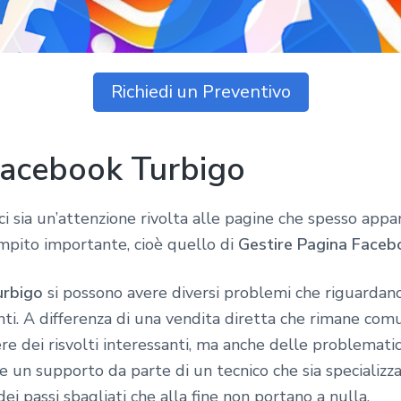
Richiedi un Preventivo
Facebook Turbigo
i sia un’attenzione rivolta alle pagine che spesso app
ito importante, cioè quello di
Gestire Pagina Face
urbigo
si possono avere diversi problemi che riguardano 
nti. A differenza di una vendita diretta che rimane co
e dei risvolti interessanti, ma anche delle problemati
re un supporto da parte di un tecnico che sia specializz
dei passi sbagliati che alla fine non portano a nulla.