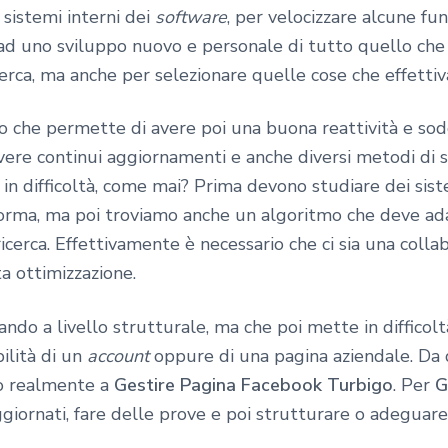
e sistemi interni dei
software
, per velocizzare alcune funz
d uno sviluppo nuovo e personale di tutto quello che u
 ricerca, ma anche per selezionare quelle cose che effett
 che permette di avere poi una buona reattività e sodd
ere continui aggiornamenti e anche diversi metodi di s
 in difficoltà, come mai? Prima devono studiare dei sist
forma, ma poi troviamo anche un algoritmo che deve ad
ricerca. Effettivamente è necessario che ci sia una colla
a ottimizzazione.
do a livello strutturale, ma che poi mette in difficolt
ilità di un
account
oppure di una pagina aziendale. Da
ono realmente a
Gestire Pagina Facebook Turbigo
. Per
G
iornati, fare delle prove e poi strutturare o adeguare