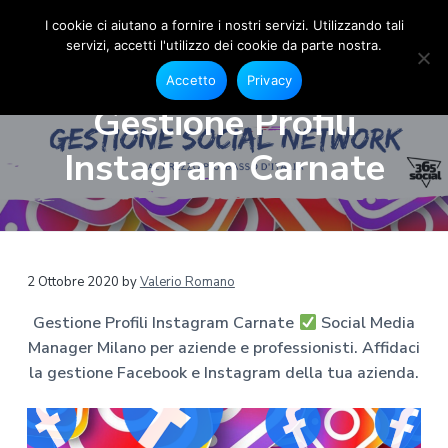
I cookie ci aiutano a fornire i nostri servizi. Utilizzando tali
servizi, accetti l'utilizzo dei cookie da parte nostra.
S
G
P
P
P
e
o
Accetto
Privacy
s
a
a
a
c
t
Gestione Profili
i
i
s
s
s
o
a
s
s
s
n
Instagram Carnate
l
e
M
a
a
a
F
e
a
a
a
a
c
d
e
l
l
l
i
b
a
o
l
c
p
o
M
a
o
i
k
a
2 Ottobre 2020
by
Valerio Romano
e
n
n
è
n
I
a
n
Gestione Profili Instagram Carnate
Social Media
a
t
d
s
g
t
Manager Milano per aziende e professionisti. Affidaci
v
e
i
e
a
r
g
la gestione Facebook e Instagram della tua azienda.
i
n
p
r
M
g
u
a
a
i
m
a
t
g
l
a