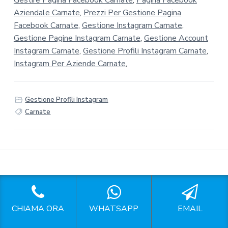
Gestire Pagina Facebook Carnate
,
Pagina Facebook
Aziendale Carnate
,
Prezzi Per Gestione Pagina
Facebook Carnate
,
Gestione Instagram Carnate
,
Gestione Pagine Instagram Carnate
,
Gestione Account
Instagram Carnate
,
Gestione Profili Instagram Carnate
,
Instagram Per Aziende Carnate
,
Gestione Profili Instagram
Carnate
F
Seguici sui Social
o
CHIAMA ORA
WHATSAPP
EMAIL
o