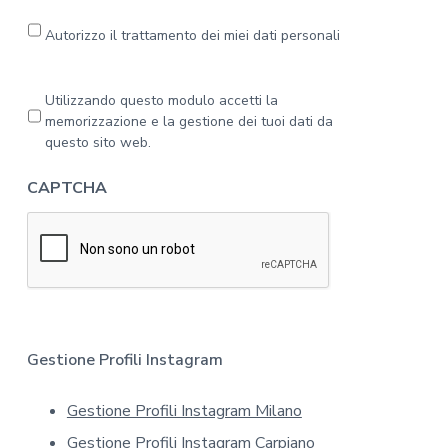
l
e
Autorizzo il trattamento dei miei dati personali
g
g
a
P
Utilizzando questo modulo accetti la
l
r
memorizzazione e la gestione dei tuoi dati da
'
i
questo sito web.
i
v
n
a
CAPTCHA
f
c
o
y
r
*
m
a
t
i
v
a
Gestione Profili Instagram
s
u
Gestione Profili Instagram Milano
l
l
Gestione Profili Instagram Carpiano