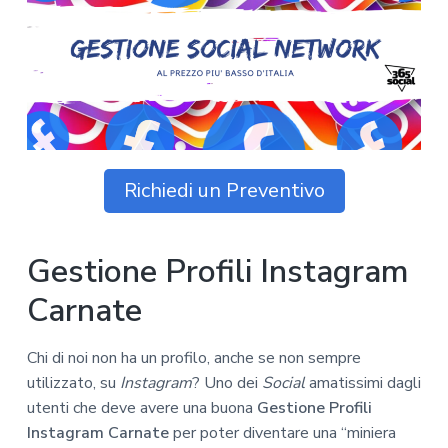
z
o
i
n
i
p
n
o
o
r
a
n
i
e
n
p
c
r
i
i
p
Richiedi un Preventivo
m
a
a
l
r
e
Gestione Profili Instagram
i
a
Carnate
Chi di noi non ha un profilo, anche se non sempre
utilizzato, su
Instagram
? Uno dei
Social
amatissimi dagli
utenti che deve avere una buona
Gestione Profili
Instagram Carnate
per poter diventare una “miniera