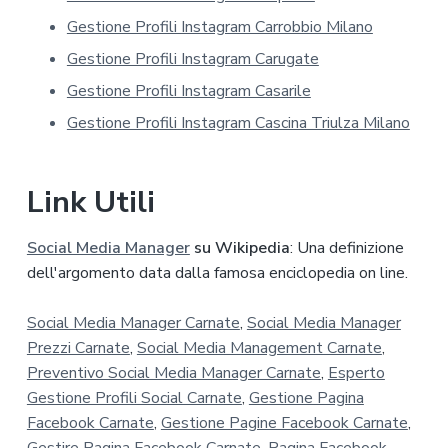
a
p
Gestione Profili Instagram Carrobbio Milano
r
Gestione Profili Instagram Carugate
i
v
Gestione Profili Instagram Casarile
a
Gestione Profili Instagram Cascina Triulza Milano
c
y
*
Link Utili
Social Media Manager
su Wikipedia
: Una definizione
dell'argomento data dalla famosa enciclopedia on line.
Social Media Manager Carnate
,
Social Media Manager
Prezzi Carnate
,
Social Media Management Carnate
,
Preventivo Social Media Manager Carnate
,
Esperto
Gestione Profili Social Carnate
,
Gestione Pagina
Facebook Carnate
,
Gestione Pagine Facebook Carnate
,