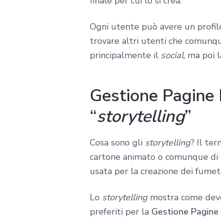
finale per cui lo si crea.
Ogni utente può avere un profilo 
trovare altri utenti che comunqu
principalmente il
social
, ma poi 
Gestione Pagine 
“
storytelling
”
Cosa sono gli
storytelling
? Il te
cartone animato o comunque di un
usata per la creazione dei fumett
Lo
storytelling
mostra come devon
preferiti per la
Gestione Pagine