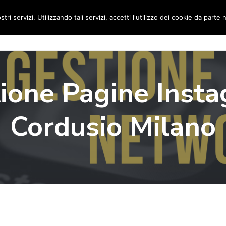
stri servizi. Utilizzando tali servizi, accetti l'utilizzo dei cookie da parte 
Home
Social Media Manager
Portfolio
Ri
ione Pagine Inst
Cordusio Milano