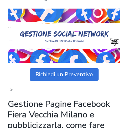
z
o
i
n
i
p
n
o
o
r
a
n
i
e
n
p
c
r
i
i
p
m
a
a
l
r
e
Richiedi un Preventivo
i
a
–>
Gestione Pagine Facebook
Fiera Vecchia Milano e
pubblicizzarla, come fare