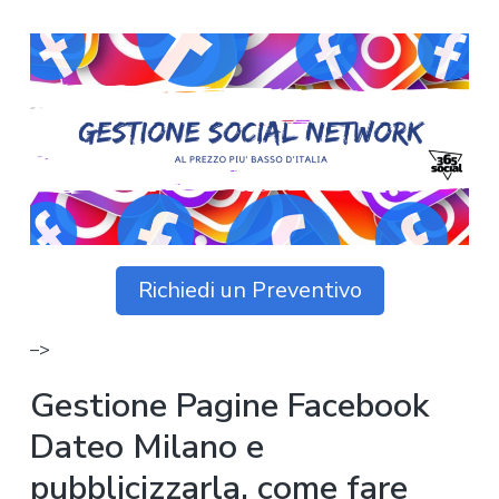
z
o
i
n
i
p
n
o
o
r
a
n
i
e
n
p
c
r
i
i
p
m
a
a
l
r
e
Richiedi un Preventivo
i
a
–>
Gestione Pagine Facebook
Dateo Milano e
pubblicizzarla, come fare