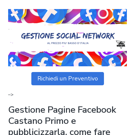
z
o
i
n
i
p
n
o
o
r
a
n
i
e
n
p
c
r
i
i
p
m
a
a
l
r
e
Richiedi un Preventivo
i
a
–>
Gestione Pagine Facebook
Castano Primo e
pubblicizzarla, come fare