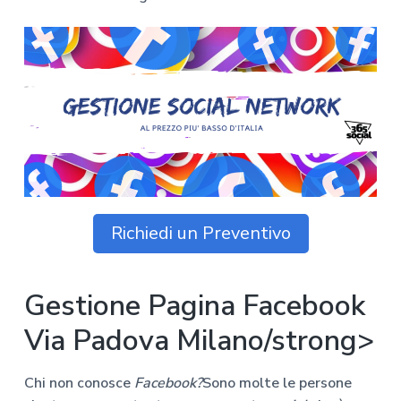
z
o
i
n
i
p
n
o
o
r
a
n
i
e
n
p
c
r
i
i
p
m
a
a
l
r
e
Richiedi un Preventivo
i
a
Gestione Pagina Facebook
Via Padova Milano/strong>
Chi non conosce
Facebook?
Sono molte le persone