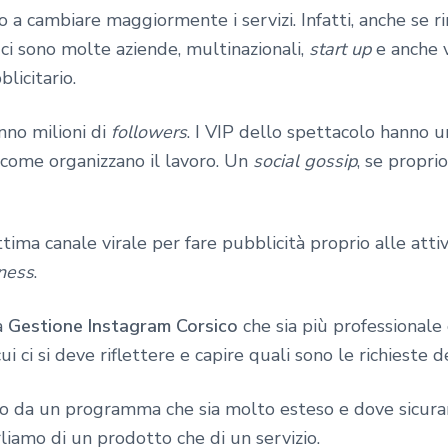
iato a cambiare maggiormente i servizi. Infatti, anche se
ci sono molte aziende, multinazionali,
start up
e anche v
licitario.
nno milioni di
followers
. I VIP dello spettacolo hanno u
e come organizzano il lavoro. Un
social gossip
, se propri
tima canale virale per fare pubblicità proprio alle at
ness
.
a
Gestione Instagram Corsico
che sia più professionale
ui ci si deve riflettere e capire quali sono le richieste d
to da un programma che sia molto esteso e dove sicuram
rliamo di un prodotto che di un servizio.