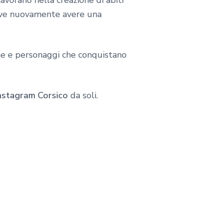
avorano nella creazione di abiti
eve nuovamente avere una
ne e personaggi che conquistano
nstagram Corsico
da soli.