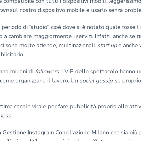
è compatibile con tutti i dispositivi mobili, leggerissi
ram
sul nostro dispositivo mobile e usarlo senza probl
riodo di “studio”, cioè dove si è notato quale fosse l’i
iato a cambiare maggiormente i servizi. Infatti, anche se
ci sono molte aziende, multinazionali,
start up
e anche v
licitario.
nno milioni di
followers
. I VIP dello spettacolo hanno u
e come organizzano il lavoro. Un
social gossip
, se propri
tima canale virale per fare pubblicità proprio alle at
ness
.
a
Gestione Instagram Conciliazione Milano
che sia più