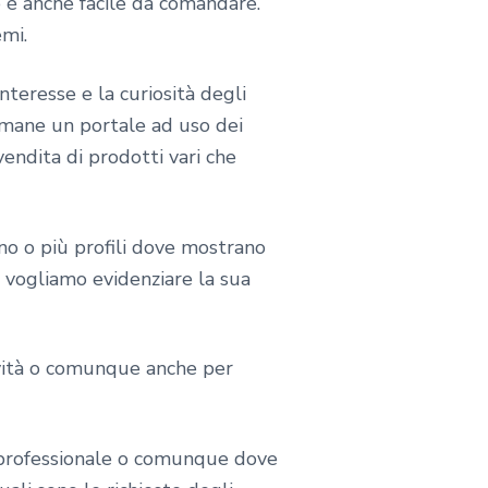
mo è anche facile da comandare.
emi.
nteresse e la curiosità degli
 rimane un portale ad uso dei
endita di prodotti vari che
no o più profili dove mostrano
o vogliamo evidenziare la sua
tività o comunque anche per
 professionale o comunque dove