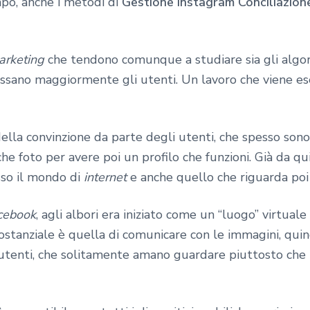
mpo, anche i metodi di
Gestione Instagram Conciliazion
arketing
che tendono comunque a studiare sia gli algor
ressano maggiormente gli utenti. Un lavoro che viene
ella convinzione da parte degli utenti, che spesso sono
he foto per avere poi un profilo che funzioni. Già da qui 
sso il mondo di
internet
e anche quello che riguarda po
cebook
, agli albori era iniziato come un “luogo” virtual
sostanziale è quella di comunicare con le immagini, qui
utenti, che solitamente amano guardare piuttosto che l