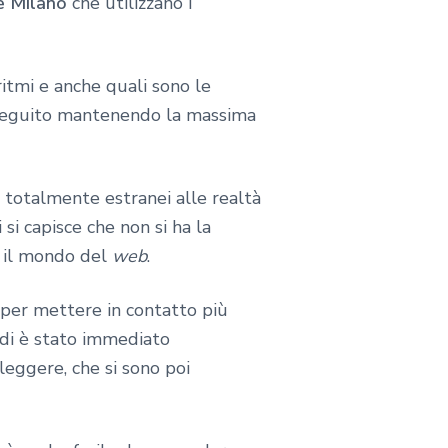
e Milano
che utilizzano i
itmi e anche quali sono le
 eseguito mantenendo la massima
 totalmente estranei alle realtà
si capisce che non si ha la
i il mondo del
web
.
e per mettere in contatto più
ndi è stato immediato
eggere, che si sono poi