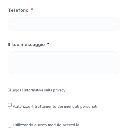
Telefono
*
Il tuo messaggio
*
S
Si legga l'
informativa sulla privacy
i
l
e
Autorizzo il trattamento dei miei dati personali
g
g
a
P
Utilizzando questo modulo accetti la