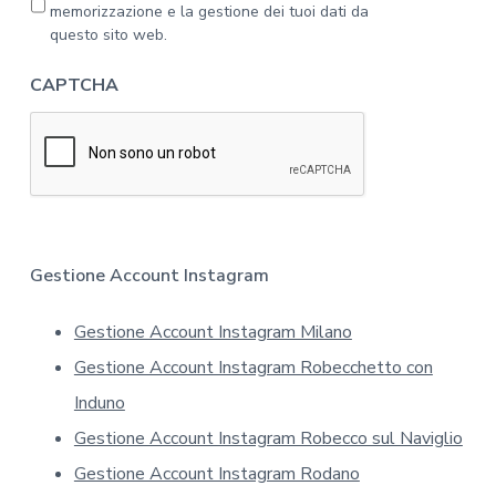
l
r
memorizzazione e la gestione dei tuoi dati da
'
i
questo sito web.
i
v
n
a
CAPTCHA
f
c
o
y
r
*
m
a
t
i
v
a
Gestione Account Instagram
s
u
Gestione Account Instagram Milano
l
l
Gestione Account Instagram Robecchetto con
a
p
Induno
r
Gestione Account Instagram Robecco sul Naviglio
i
v
Gestione Account Instagram Rodano
a