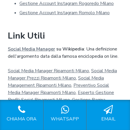
Gestione Account Instagram Rogoredo Milano
c
y
Gestione Account Instagram Romolo Milano
*
Link Utili
Social Media Manager
su Wikipedia
: Una definizione
dell'argomento data dalla famosa enciclopedia on line.
Social Media Manager Ripamonti Milano
,
Social Media
Manager Prezzi Ripamonti Milano
,
Social Media
Management Ripamonti Milano
,
Preventivo Social
Media Manager Ripamonti Milano
,
Esperto Gestione
Profili Social Ripamonti Milano
,
Gestione Pagina
Facebook Ripamonti Milano
,
Gestione Pagine Facebook
Ripamonti Milano
,
Gestire Pagina Facebook Ripamonti
CHIAMA ORA
WHATSAPP
EMAIL
Milano
,
Pagina Facebook Aziendale Ripamonti Milano
,
Prezzi Per Gestione Pagina Facebook Ripamonti Milano
,