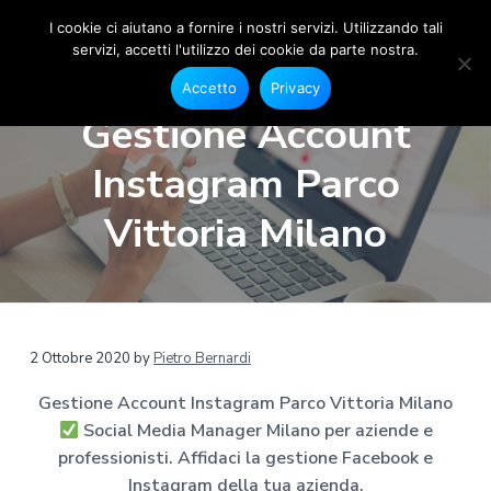
I cookie ci aiutano a fornire i nostri servizi. Utilizzando tali
servizi, accetti l'utilizzo dei cookie da parte nostra.
S
G
P
P
P
e
o
Accetto
Privacy
s
a
a
a
c
t
Gestione Account
i
i
s
s
s
o
a
s
s
s
n
Instagram Parco
l
e
M
a
a
a
F
e
a
a
a
a
Vittoria Milano
c
d
e
l
l
l
i
b
a
o
l
c
p
o
M
a
o
i
k
a
e
n
n
è
n
I
a
n
a
t
d
2 Ottobre 2020
by
Pietro Bernardi
s
g
t
v
e
i
e
a
Gestione Account Instagram Parco Vittoria Milano
r
g
i
n
p
r
M
Social Media Manager Milano per aziende e
g
u
a
a
i
m
professionisti. Affidaci la gestione Facebook e
a
t
g
l
a
Instagram della tua azienda.