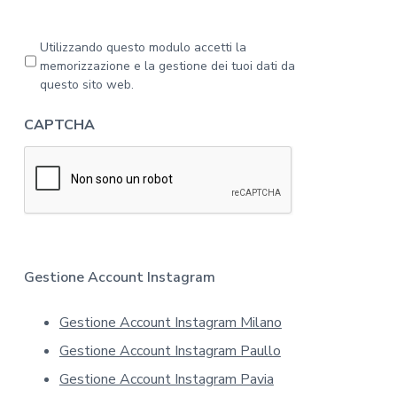
g
g
a
P
Utilizzando questo modulo accetti la
l
r
memorizzazione e la gestione dei tuoi dati da
'
i
questo sito web.
i
v
n
a
CAPTCHA
f
c
o
y
r
*
m
a
t
i
v
a
Gestione Account Instagram
s
u
Gestione Account Instagram Milano
l
l
Gestione Account Instagram Paullo
a
p
Gestione Account Instagram Pavia