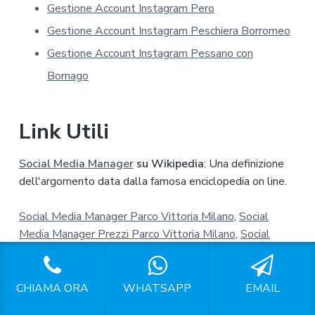
r
Gestione Account Instagram Pero
i
v
Gestione Account Instagram Peschiera Borromeo
a
Gestione Account Instagram Pessano con
c
y
Bornago
*
Link Utili
Social Media Manager
su Wikipedia
: Una definizione
dell'argomento data dalla famosa enciclopedia on line.
Social Media Manager Parco Vittoria Milano
,
Social
Media Manager Prezzi Parco Vittoria Milano
,
Social
Media Management Parco Vittoria Milano
,
Preventivo
Social Media Manager Parco Vittoria Milano
,
Esperto
Gestione Profili Social Parco Vittoria Milano
,
Gestione
CHIAMA ORA
WHATSAPP
EMAIL
Pagina Facebook Parco Vittoria Milano
,
Gestione Pagine