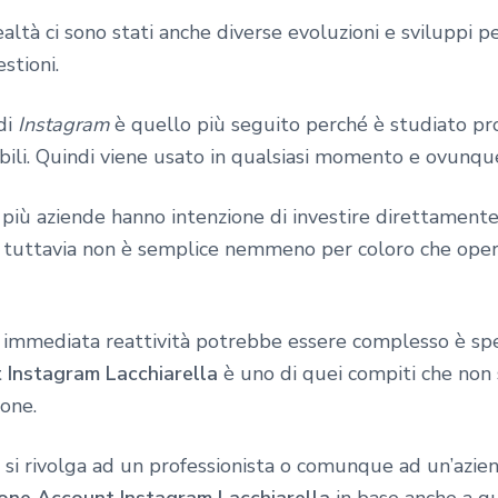
tà ci sono stati anche diverse evoluzioni e sviluppi pe
stioni.
di
Instagram
è quello più seguito perché è studiato pr
bili. Quindi viene usato in qualsiasi momento e ovunqu
ù aziende hanno intenzione di investire direttamente
tuttavia non è semplice nemmeno per coloro che oper
e immediata reattività potrebbe essere complesso è s
 Instagram Lacchiarella
è uno di quei compiti che non 
one.
si rivolga ad un professionista o comunque ad un’azien
one Account Instagram Lacchiarella
in base anche a que