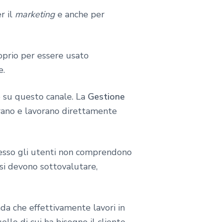
r il
marketing
e anche per
oprio per essere usato
e.
 su questo canale. La
Gestione
ano e lavorano direttamente
pesso gli utenti non comprendono
si devono sottovalutare,
da che effettivamente lavori in
llo di cui ha bisogno il cliente,