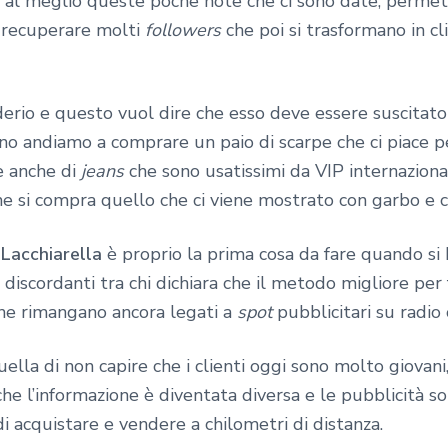
re al meglio queste poche note che ci sono date, perme
a recuperare molti
followers
che poi si trasformano in cl
iderio e questo vuol dire che esso deve essere suscita
no andiamo a comprare un paio di scarpe che ci piace p
e anche di
jeans
che sono usatissimi da VIP internaziona
che si compra quello che ci viene mostrato con garbo e 
Lacchiarella
è proprio la prima cosa da fare quando si 
discordanti tra chi dichiara che il metodo migliore per 
he rimangano ancora legati a
spot
pubblicitari su radio 
lla di non capire che i clienti oggi sono molto giovani,
nche l’informazione è diventata diversa e le pubblicità 
di acquistare e vendere a chilometri di distanza.