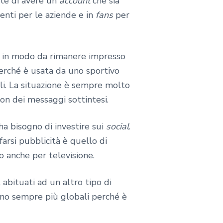
tte di avere un
account
che sia
ienti per le aziende e in
fans
per
to in modo da rimanere impresso
erché è usata da uno sportivo
li. La situazione è sempre molto
con dei messaggi sottintesi.
ha bisogno di investire sui
social
.
farsi pubblicità è quello di
o anche per televisione.
 abituati ad un altro tipo di
sono sempre più globali perché è