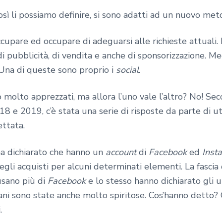
così li possiamo definire, si sono adatti ad un nuovo me
ccupare ed occupare di adeguarsi alle richieste attuali
 di pubblicità, di vendita e anche di sponsorizzazione. 
 Una di queste sono proprio i
social
.
 molto apprezzati, ma allora l’uno vale l’altro? No! Se
8 e 2019, c’è stata una serie di risposte da parte di u
ettata.
 ha dichiarato che hanno un
account
di
Facebook
ed
Inst
gli acquisti per alcuni determinati elementi. La fascia
sano più di
Facebook
e lo stesso hanno dichiarato gli ut
vani sono state anche molto spiritose. Cos’hanno detto
.