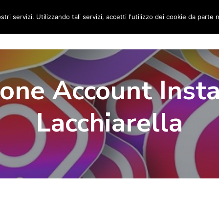
stri servizi. Utilizzando tali servizi, accetti l'utilizzo dei cookie da parte 
Home
Social Media Manager
Portfolio
Ri
ione Account Inst
Lacchiarella