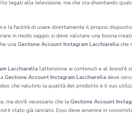
o legati alla televisione, ma che sta diventando qualc
p
e la facilità di usare direttamente il proprio disposi
erare in modo saggio, si deve valutare una buona creazi
che una
Gestione Account Instagram Lacchiarella
che m
am Lacchiarella
l’attenzione ai contenuti e al
brand
è s
La
Gestione Account Instagram Lacchiarella
deve cerca
ideo, che valutino la qualità del prodotto e il suo utiliz
ce, ma dov’è necessario che la
Gestione Account Instag
and
è stato già lanciato. Esso deve avvenire in concomit