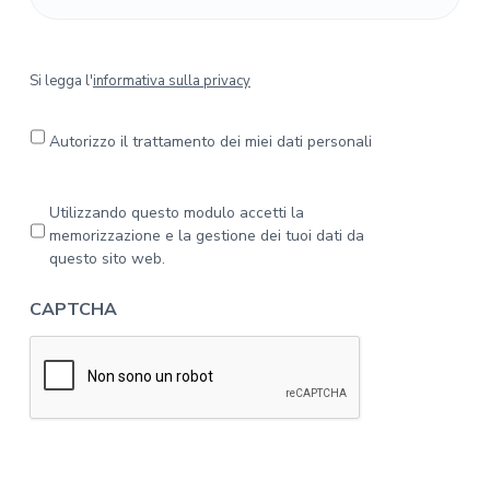
S
Si legga l'
informativa sulla privacy
i
l
e
Autorizzo il trattamento dei miei dati personali
g
g
a
P
Utilizzando questo modulo accetti la
l
r
memorizzazione e la gestione dei tuoi dati da
'
i
questo sito web.
i
v
n
a
CAPTCHA
f
c
o
y
r
*
m
a
t
i
v